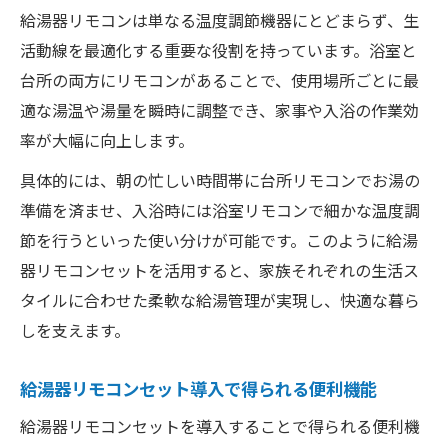
給湯器リモコン位置調整で生活が快適に変
給湯器リモコンは単なる温度調節機器にとどまらず、生
化
活動線を最適化する重要な役割を持っています。浴室と
給湯器リモコンが反応しない時に試す解決策ま
台所の両方にリモコンがあることで、使用場所ごとに最
とめ
適な湯温や湯量を瞬時に調整でき、家事や入浴の作業効
率が大幅に向上します。
給湯器リモコン浴室だけ反応しない時の原
因
具体的には、朝の忙しい時間帯に台所リモコンでお湯の
給湯器リモコン台所だけ使えない場合の対
準備を済ませ、入浴時には浴室リモコンで細かな温度調
処法
節を行うといった使い分けが可能です。このように給湯
給湯器リモコンがつかない時の初期確認ポ
器リモコンセットを活用すると、家族それぞれの生活ス
イント
タイルに合わせた柔軟な給湯管理が実現し、快適な暮ら
しを支えます。
給湯器リモコン仕組みから考える故障切り
分け
給湯器リモコンセット導入で得られる便利機能
給湯器リモコンつけっぱなし時の注意点
給湯器リモコンセットを導入することで得られる便利機