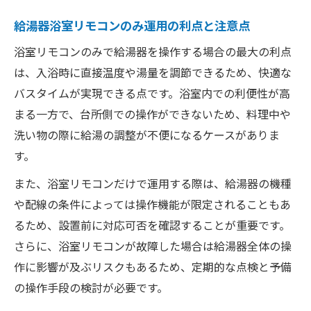
後付けや単独交換で給湯器を最適化する方法
給湯器台所リモコン後付け時の注意点と工
給湯器浴室リモコンのみ運用の利点と注意点
夫
浴室リモコンのみで給湯器を操作する場合の最大の利点
浴室リモコンのみ交換でできる給湯器活用
は、入浴時に直接温度や湯量を調節できるため、快適な
術
バスタイムが実現できる点です。浴室内での利便性が高
給湯器リモコン単独交換の判断基準と実例
まる一方で、台所側での操作ができないため、料理中や
紹介
洗い物の際に給湯の調整が不便になるケースがありま
す。
後付け給湯器リモコンの仕組みと設置条件
給湯器リモコンセット追加で得られる新機
また、浴室リモコンだけで運用する際は、給湯器の機種
能
や配線の条件によっては操作機能が限定されることもあ
るため、設置前に対応可否を確認することが重要です。
浴室だけのリモコン運用が可能な条件とは何か
さらに、浴室リモコンが故障した場合は給湯器全体の操
給湯器浴室リモコンのみ運用のメリットと
作に影響が及ぶリスクもあるため、定期的な点検と予備
制限
の操作手段の検討が必要です。
給湯器リモコン仕組みから見る浴室単独設