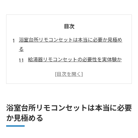
目次
浴室台所リモコンセットは本当に必要か見極め
る
給湯器リモコンセットの必要性を実体験か
ら考察
給湯器浴室リモコンのみ運用の利点と注意
点
台所リモコンがない場合の給湯器操作の違
浴室台所リモコンセットは本当に必要
い
か見極める
給湯器リモコンの役割と生活動線の最適化
例