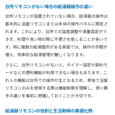
置
台所リモコンがない場合の給湯器操作の違い
浴室リモコンだけで操作可能な給湯器の特
台所リモコンが設置されていない場合、給湯器の操作は
徴
基本的に浴室リモコンまたは本体の操作パネルに限定さ
給湯器浴室リモコンつかない時の原因分析
れます。これにより、台所での温度調整や湯量設定がで
給湯器リモコンが台所不要なケースの解説
きず、料理や洗い物の際に不便さを感じることが多いで
キッチンのどこにリモコンを付けると便利か徹
す。特に複数の給湯箇所がある家庭では、操作の手間が
底考察
増え、効率的な給湯管理が難しくなります。
給湯器リモコンキッチン設置位置の選び方
さらに、台所リモコンがないと、タイマー設定や節約モ
給湯器リモコンキッチン位置で便利になる
ードなどの便利機能が利用できない場合もあります。こ
理由
れらの機能は台所での操作が主となるため、単独で浴室
給湯器台所リモコン後付け時の最適配置と
リモコンのみを使用する際は機能制限を理解し、使い勝
は
手の違いを事前に把握しておくことが大切です。
キッチンで使いやすい給湯器リモコン設置
例
給湯器リモコンの役割と生活動線の最適化例