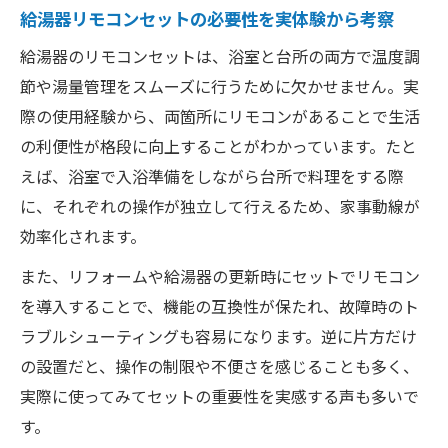
給湯器リモコンセット導入で得られる便利
給湯器リモコンセットの必要性を実体験から考察
機能
給湯器のリモコンセットは、浴室と台所の両方で温度調
給湯器リモコンの設置場所で暮らしが変わる理
節や湯量管理をスムーズに行うために欠かせません。実
由
際の使用経験から、両箇所にリモコンがあることで生活
給湯器リモコンキッチン設置の実用効果を
の利便性が格段に向上することがわかっています。たと
検証
えば、浴室で入浴準備をしながら台所で料理をする際
浴室リモコン位置で給湯器の使い勝手が変
に、それぞれの操作が独立して行えるため、家事動線が
わる
効率化されます。
給湯器リモコン仕組みと設置場所の選定ポ
また、リフォームや給湯器の更新時にセットでリモコン
イント
を導入することで、機能の互換性が保たれ、故障時のト
給湯器リモコン位置で生活動線がどう変化
ラブルシューティングも容易になります。逆に片方だけ
するか
の設置だと、操作の制限や不便さを感じることも多く、
給湯器リモコンつけっぱなしのリスクと対
実際に使ってみてセットの重要性を実感する声も多いで
策
す。