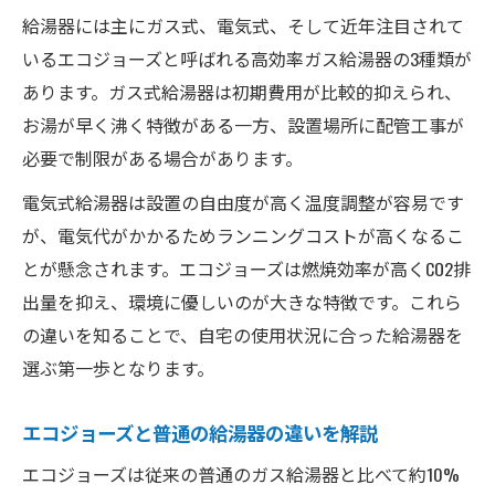
み
給湯器には主にガス式、電気式、そして近年注目されて
エコジョーズの節約効果と家計へのメリッ
いるエコジョーズと呼ばれる高効率ガス給湯器の3種類が
ト
あります。ガス式給湯器は初期費用が比較的抑えられ、
エコジョーズと他給湯器のランニングコス
お湯が早く沸く特徴がある一方、設置場所に配管工事が
ト比較
必要で制限がある場合があります。
エコジョーズのデメリットも事前に押さえ
電気式給湯器は設置の自由度が高く温度調整が容易です
よう
が、電気代がかかるためランニングコストが高くなるこ
お得度で比較するふろ給湯器の選び方
とが懸念されます。エコジョーズは燃焼効率が高くCO2排
ふろ給湯器とエコジョーズの費用対効果を
出量を抑え、環境に優しいのが大きな特徴です。これら
比較
の違いを知ることで、自宅の使用状況に合った給湯器を
選ぶ第一歩となります。
給湯器の初期費用とランニングコストを検
証
エコジョーズと普通の給湯器の違いを解説
家庭状況別に合う給湯器の選び方を解説
エコジョーズは従来の普通のガス給湯器と比べて約10%
エコジョーズの選択で得する家庭の条件と