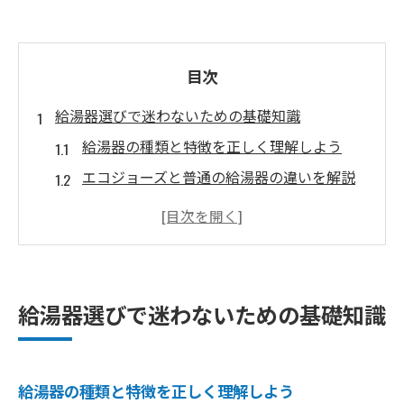
目次
給湯器選びで迷わないための基礎知識
給湯器の種類と特徴を正しく理解しよう
エコジョーズと普通の給湯器の違いを解説
給湯器選びで重視すべきポイントとは
給湯器の選び方と見分け方のコツを紹介
エコジョーズ給湯器の仕組みとメリットを
知る
給湯器選びで迷わないための基礎知識
エコジョーズならではの節約ポイント
エコジョーズ給湯器が省エネに優れる理由
エコジョーズ導入でガス代が安くなる仕組
給湯器の種類と特徴を正しく理解しよう