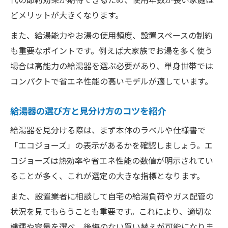
どメリットが大きくなります。
故障の兆候から見る給湯器交換のタイミン
グ
また、給湯能力やお湯の使用頻度、設置スペースの制約
給湯器の寿命を延ばす日常のケア方法
も重要なポイントです。例えば大家族でお湯を多く使う
場合は高能力の給湯器を選ぶ必要があり、単身世帯では
エコジョーズ給湯器の耐久性と長持ちの秘
コンパクトで省エネ性能の高いモデルが適しています。
訣
エコジョーズ導入で光熱費がどう変わるか徹底
給湯器の選び方と見分け方のコツを紹介
検証
給湯器を見分ける際は、まず本体のラベルや仕様書で
エコジョーズ導入後の光熱費変化を事例で
「エコジョーズ」の表示があるかを確認しましょう。エ
紹介
コジョーズは熱効率や省エネ性能の数値が明示されてい
エコジョーズ給湯器でガス代はいくら安く
ることが多く、これが選定の大きな指標となります。
なる？
また、設置業者に相談して自宅の給湯負荷やガス配管の
給湯器交換による家計節約シミュレーショ
状況を見てもらうことも重要です。これにより、適切な
ン
機種や容量を選べ、後悔のない買い替えが可能になりま