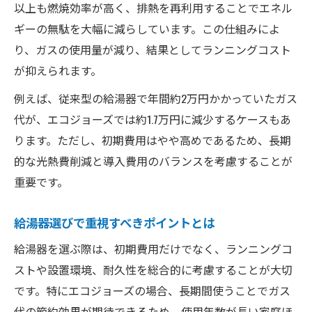
以上も燃焼効率が高く、排熱を再利用することでエネル
は
ギーの無駄を大幅に減らしています。この仕組みによ
ふろ給湯器選びで損しないコツと注意点
り、ガスの使用量が減り、結果としてランニングコスト
後悔しないために知りたいエコジョーズの実際
が抑えられます。
エコジョーズで後悔しないポイントを検証
例えば、従来型の給湯器で年間約2万円かかっていたガス
エコジョーズの実際の使い勝手と注意点
代が、エコジョーズでは約1.7万円に減少するケースもあ
エコジョーズのやめとけ事例から学ぶ注意
ります。ただし、初期費用はやや高めであるため、長期
点
的な光熱費削減と導入費用のバランスを考慮することが
給湯器選びで後悔しない判断基準とは
重要です。
エコジョーズの見分け方と失敗しないコツ
給湯器選びで重視すべきポイントとは
給湯器の寿命と交換のタイミングを見極める方
法
給湯器を選ぶ際は、初期費用だけでなく、ランニングコ
給湯器の寿命の目安と交換時期の判断基準
ストや設置環境、耐久性を総合的に考慮することが大切
エコジョーズは何年で壊れやすいのか徹底
です。特にエコジョーズの場合、長期間使うことでガス
検証
代の節約効果が期待できるため、使用年数が長い家庭ほ